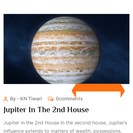
By - KN Tiwari
0comments
Jupiter In The 2nd House
Jupiter in the 2nd House In the second house, Jupiter’s
influence extends to matters of wealth, possessions,