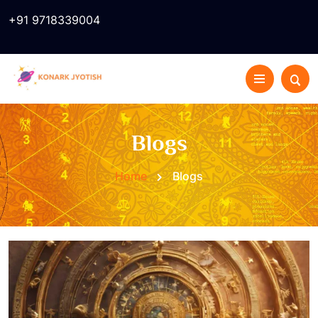
+91 9718339004
Blogs
Home
Blogs