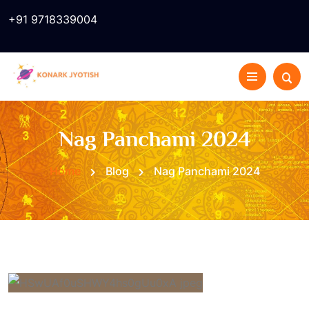
+91 9718339004
Nag Panchami 2024
Home
Blog
Nag Panchami 2024