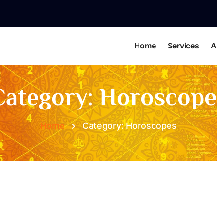
Home
Services
A
Category:
Horoscope
Home
Category:
Horoscopes