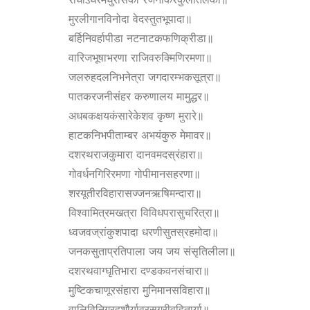
मुरलीगानविनोदा वेदस्तुतभूपादा॥
बर्हिनिवर्हापीडा नटनाटकफणिक्रीडा॥
वारिजभूषाभरणा राजिवरुक्मिणिरमणा॥
जलरुहदलनिभनेत्रा जगदारम्भकसूत्रा॥
पातकरजनीसंहर करुणालय मामुद्धर॥
अधबकक्षयकंसारेकेशव कृष्ण मुरारे॥
हाटकनिभपीताम्बर अभयंकुरु मेमावर॥
दशरथराजकुमारा दानवमदस्रंहारा॥
गोवर्धनगिरिरमणा गोपीमानसहरणा॥
शरयूतीरविहारासज्जनऋषिमन्दारा॥
विश्वामित्रमखत्रा विविधपरासुचरित्रा॥
ध्वजवज्रांकुशपादा धरणीसुतस्रहमोदा॥
जनकसुताप्रतिपाला जय जय संसृतिलीला॥
दशरथवाग्घृतिभारा दण्डकवनसंचारा॥
मुष्टिकचाणूरसंहारा मुनिमानसविहारा॥
वालिविनिग्रहशौर्यावरसुग्रीवहितार्या॥