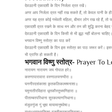
देवउठनी एकादशी के दिन निर्जला व्रत रखें।
अगर आप निर्जला व्रत नहीं रख सकते हैं, तो केवल पानी के ह
अगर यह व्रत कोई गर्भवती महिला, बीमार लोग रख रहे हैं, त
एकादशी व्रत रखने के साथ मन और तन की शुद्धि करना बेहद 
देवउठनी एकादशी के दिन किसी से भी झूठ नहीं बोलना चाहिए
भगवान विष्णु स्तोत्र का पाठ करें
देवउठनी एकादशी के दिन इस स्तोत्र का पाठ जरूर करें। इसस
भी प्राप्ति हो सकती है।
भगवान
विष्णु
स्तोत्र-
Prayer To L
नारायण नारायण जय गोपाल हरे॥
करुणापारावारा वरुणालयगम्भीरा ॥
घननीरदसंकाशा कृतकलिकल्मषनाशा॥
यमुनातीरविहारा धृतकौस्तुभमणिहारा ॥
पीताम्बरपरिधाना सुरकल्याणनिधाना॥
मंजुलगुंजा गुं भूषा मायामानुषवेषा॥
राधाऽधरमधुरसिका रजनीकरकुलतिलका॥