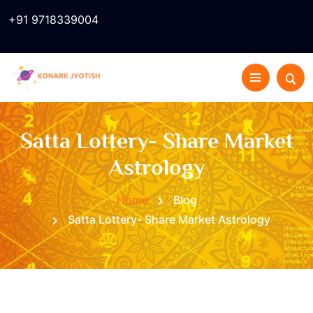
+91 9718339004
Satta Lottery- Share Market
Astrology
Home
Blog
Satta Lottery- Share Market Astrology