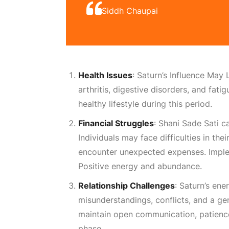
Siddh Chaupai
Health Issues
: Saturn’s
Influence May 
arthritis, digestive disorders, and fatig
healthy lifestyle during this period.
Financial Struggles
: Shani Sade Sati ca
Individuals may face difficulties in the
encounter unexpected expenses. Impl
Positive
energy and abundance.
Relationship Challenges
: Saturn’s ene
misunderstandings, conflicts, and a ge
maintain open communication, patience
phase.