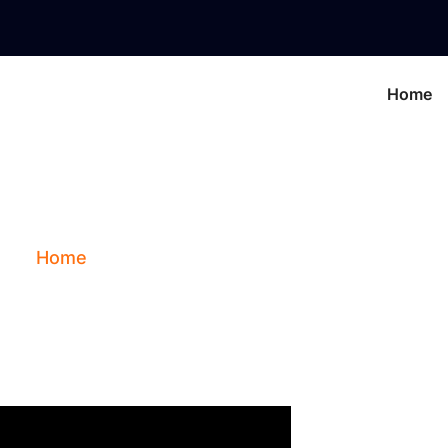
Home
pecial Saturn Remedi
Home
Blog
Special Saturn Remedies