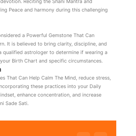
 devotion. Reciting the Shani Mantra and
ring
Peace
and harmony during this challenging
onsidered a
Powerful Gemstone That Can
n. It is believed to bring clarity, discipline, and
 qualified astrologer to determine if wearing a
n your
Birth Chart
and specific circumstances.
a
ces That Can Help Calm The Mind
, reduce stress,
incorporating these practices into your
Daily
indset, enhance concentration, and increase
ni Sade Sati.