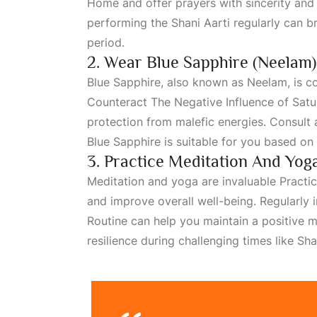
Home
and offer prayers with sincerity and
performing the Shani Aarti regularly can b
period.
2. Wear Blue Sapphire (Neelam)
Blue Sapphire, also known as Neelam, is c
Counteract The Negative Influence
of Satur
protection from malefic energies. Consult a
Blue Sapphire is suitable for you based o
3. Practice Meditation And Yog
Meditation and yoga are invaluable
Practi
and improve overall well-being. Regularly 
Routine
can help you maintain a positive m
resilience during challenging times like Sha