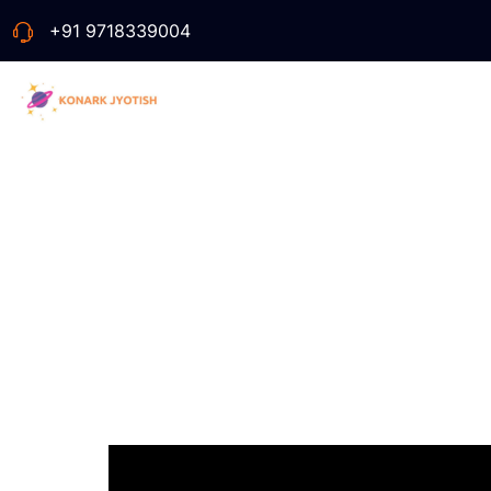
+91 9718339004
S