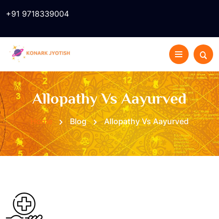
+91 9718339004
Allopathy Vs Aayurved
Home
Blog
Allopathy Vs Aayurved