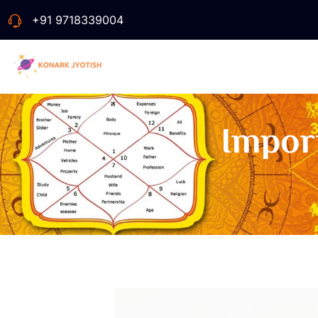
+91 9718339004
Impor