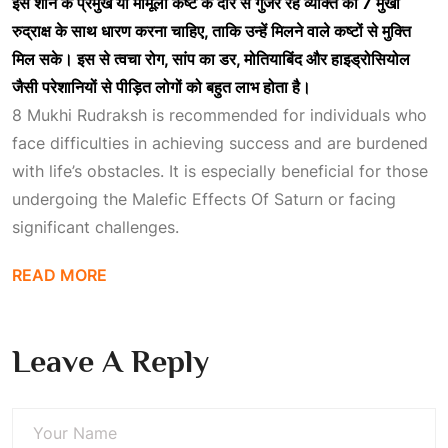
इसे
शनि
के
प्रमुख
या
मामूली
कष्ट
के
दौर
से
गुजर
रहे
व्यक्ति
को 7
मुखी
रुद्राक्ष
के
साथ
धारण
करना
चाहिए,
ताकि
उन्हें
मिलने
वाले
कष्टों
से
मुक्ति
मिल
सके।
इस
से
त्वचा
रोग,
सांप
का
डर,
मोतियाबिंद
और
हाइड्रोसियोल
जैसी
परेशानियों
से
पीड़ित
लोगों
को
बहुत
लाभ
होता
है।
8 Mukhi Rudraksh is recommended for individuals who
face difficulties in achieving success and are burdened
with life’s obstacles. It is especially beneficial for those
undergoing the
Malefic Effects Of Saturn
or facing
significant challenges.
READ MORE
Leave A Reply