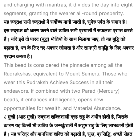
and charging with mantras, it divides the day into eight
segments, granting the wearer all-round prosperity.
यह
रुद्राक्ष
सभी
रुद्राक्षों
में
सर्वोच्च
मानी
जाती
है,
सुमेरु
पर्वत
के
समान
है।
इस
रुद्राक्ष
को
धारण
करने
वाले
व्यक्ति
सभी
प्रयासों
में
सफलता
प्राप्त
करते
हैं।
यदि
इसे
दो
पारद (
बुद्ध)
मोतियों
के
साथ
मिलाया
जाए,
तो
यह
बुद्धि
को
बढ़ाता
है,
धन
के
लिए
नए
अवसर
खोलता
है
और
सामग्री
समृद्धि
के
लिए
अवसर
प्रदान
करता
है।
This bead is considered the pinnacle among all the
Rudrakshas, equivalent to Mount Sumeru. Those who
wear this Rudraksh
Achieve Success
in all their
endeavors. If combined with two Parad (Mercury)
beads, it enhances intelligence, opens new
opportunities for wealth, and
Material Abundance
.
८
मुखी (
आठ
मुखी)
रुद्राक्ष
शक्तिशाली
ग्रह
राहु
के
अधीन
होती
है,
जिसके
कारण
यह
किसी
भी
व्यक्ति
के
जन्मकुंडली
में
अशुभ
राहु
के
लिए
लाभकारी
होती
है।
यह
चरित्र
और
मानसिक
शक्ति
को
बढ़ाती
है,
सुख,
प्रसिद्धि,
अच्छी
सेहत