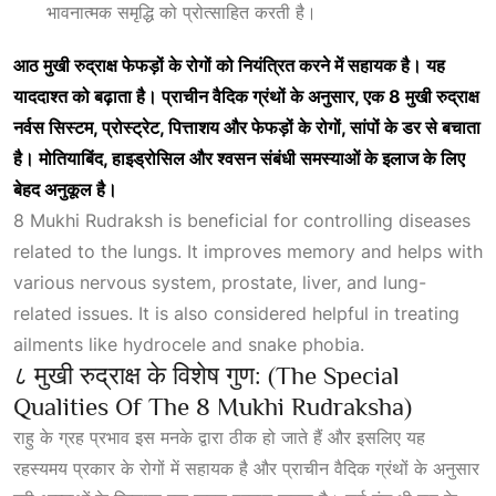
भावनात्मक समृद्धि को प्रोत्साहित करती है।
आठ
मुखी
रुद्राक्ष
फेफड़ों
के
रोगों
को
नियंत्रित
करने
में
सहायक
है।
यह
याददाश्त
को
बढ़ाता
है।
प्राचीन
वैदिक
ग्रंथों
के
अनुसार,
एक 8
मुखी
रुद्राक्ष
नर्वस
सिस्टम,
प्रोस्ट्रेट,
पित्ताशय
और
फेफड़ों
के
रोगों,
सांपों
के
डर
से
बचाता
है।
मोतियाबिंद,
हाइड्रोसिल
और
श्वसन
संबंधी
समस्याओं
के
इलाज
के
लिए
बेहद
अनुकूल
है।
8 Mukhi Rudraksh is beneficial for controlling diseases
related to the lungs. It improves memory and helps with
various nervous system, prostate, liver, and lung-
related issues. It is also considered helpful in treating
ailments like hydrocele and snake phobia.
८ मुखी रुद्राक्ष के विशेष गुण: (The Special
Qualities Of The 8 Mukhi Rudraksha)
राहु के ग्रह प्रभाव इस मनके द्वारा ठीक हो जाते हैं और इसलिए यह
रहस्यमय प्रकार के रोगों में सहायक है और प्राचीन वैदिक ग्रंथों के अनुसार