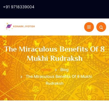
+91 9718339004
The Miraculous Benefits Of 8
Mukhi Rudraksh
Home
Blog
The Miraculous Benefits Of 8 Mukhi
Rudraksh