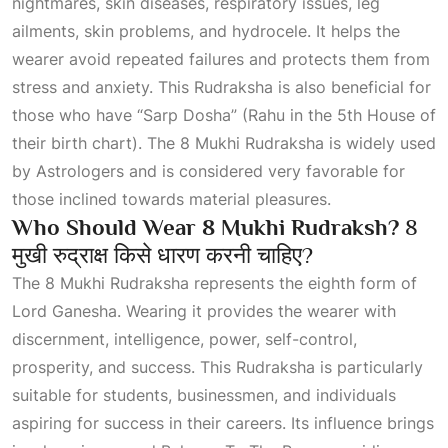
nightmares, skin diseases, respiratory issues, leg
ailments, skin problems, and hydrocele. It helps the
wearer avoid repeated failures and protects them from
stress and anxiety. This Rudraksha is also beneficial for
those who have “Sarp Dosha” (Rahu in the
5th House
of
their birth chart). The 8 Mukhi Rudraksha is widely used
by
Astrologers
and is considered very favorable for
those inclined towards material pleasures.
Who Should Wear 8 Mukhi Rudraksh?
8
मुखी रुद्राक्ष किसे धारण करनी चाहिए?
The 8 Mukhi Rudraksha represents the eighth form of
Lord Ganesha. Wearing it provides the wearer with
discernment, intelligence, power, self-control,
prosperity, and success. This Rudraksha is particularly
suitable for students, businessmen, and individuals
aspiring for success in their careers. Its influence brings