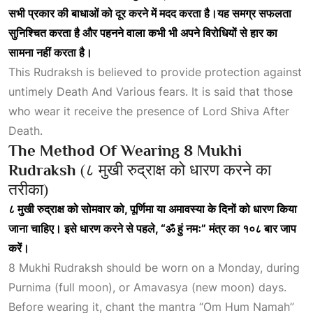
सभी
प्रकार
की
बाधाओं
को
दूर
करने
में
मदद
करता
है।यह
समग्र
सफलता
सुनिश्चित
करता
है
और
पहनने
वाला
कभी
भी
अपने
विरोधियों
से
हार
का
सामना
नहीं
करता
है।
This Rudraksh is believed to provide protection against
untimely
Death And Various
fears. It is said that those
who wear it receive the presence of
Lord Shiva After
Death
.
The Method Of Wearing 8 Mukhi
Rudraksh
(८ मुखी रुद्राक्ष को धारण करने का
तरीका)
८
मुखी
रुद्राक्ष
को
सोमवार
को,
पूर्णिमा
या
अमावस्या
के
दिनों
को
धारण
किया
जाना
चाहिए।
इसे
धारण
करने
से
पहले, “
ॐ
हुं
नमः”
मंत्र
का
१०८
बार
जाप
करें।
8 Mukhi Rudraksh should be worn on a Monday, during
Purnima (full moon), or Amavasya (new moon) days.
Before wearing it, chant the mantra “Om Hum Namah”