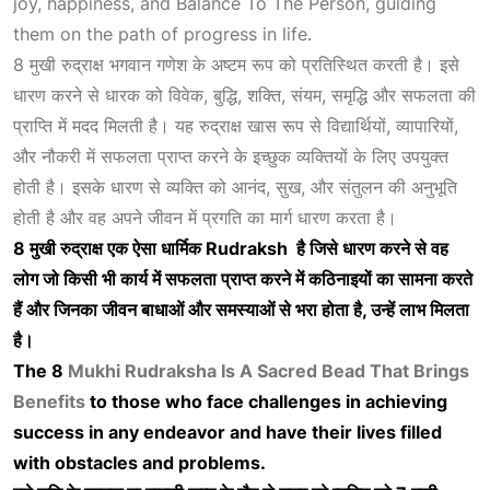
joy, happiness, and
Balance To The Person
, guiding
them on the path of progress in life.
8 मुखी रुद्राक्ष भगवान गणेश के अष्टम रूप को प्रतिस्थित करती है। इसे
धारण करने से धारक को विवेक, बुद्धि, शक्ति, संयम, समृद्धि और सफलता की
प्राप्ति में मदद मिलती है। यह रुद्राक्ष खास रूप से विद्यार्थियों, व्यापारियों,
और नौकरी में सफलता प्राप्त करने के इच्छुक व्यक्तियों के लिए उपयुक्त
होती है। इसके धारण से व्यक्ति को आनंद, सुख, और संतुलन की अनुभूति
होती है और वह अपने जीवन में प्रगति का मार्ग धारण करता है।
8
मुखी
रुद्राक्ष
एक
ऐसा
धार्मिक
Rudraksh
है
जिसे
धारण
करने
से
वह
लोग
जो
किसी
भी
कार्य
में
सफलता
प्राप्त
करने
में
कठिनाइयों
का
सामना
करते
हैं
और
जिनका
जीवन
बाधाओं
और
समस्याओं
से
भरा
होता
है,
उन्हें
लाभ
मिलता
है।
The 8
Mukhi Rudraksha Is A Sacred Bead That Brings
Benefits
to those who face challenges in achieving
success in any endeavor and have their lives filled
with obstacles and problems.