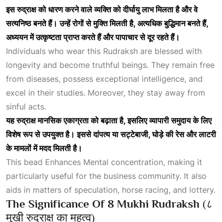
इस
रुद्राक्ष
को
धारण
करने
वाले
व्यक्ति
को
दीर्घायु
लाभ
मिलता
है
और
वे
सत्यनिष्ठ
बनते
हैं।
उन्हें
रोगों
से
मुक्ति
मिलती
है,
अत्यधिक
बुद्धिमान
बनते
हैं,
अध्ययन
में
उत्कृष्टता
प्राप्त
करते
हैं
और
पापाचार
से
दूर
रहते
हैं।
Individuals who wear this Rudraksh are blessed with
longevity and become truthful beings. They remain free
from diseases, possess exceptional intelligence, and
excel in their studies. Moreover, they stay away from
sinful acts.
यह
रुद्राक्ष
मानसिक
एकाग्रता
को
बढ़ाता
है,
इसलिए
व्यापारी
समुदाय
के
लिए
विशेष
रूप
से
उपयुक्त
है।
इससे
दांपत्य
या
सट्टेबाजी,
घोड़े
की
रेस
और
लाटरी
के
मामलों
में
मदद
मिलती
है।
This bead
Enhances Mental
concentration, making it
particularly useful for the business community. It also
aids in matters of speculation, horse racing, and lottery.
The Significance Of 8 Mukhi Rudraksh
(८
मुखी रुद्राक्ष का महत्व)