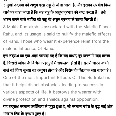
८
मुखी
रुद्राक्ष
को
अशुभ
ग्रह
राहु
से
जोड़ा
जाता
है,
और
इसका
उपयोग
किया
जाने
पर
कहा
जाता
है
कि
यह
राहु
के
अशुभ
प्रभाव
को
नष्ट
करता
है।
इसे
धारण
करने
वाले
व्यक्ति
को
राहु
के
अशुभ
प्रभाव
से
राहत
मिलती
है।
8 Mukhi Rudraksh is associated with the
Malefic Planet
Rahu
, and its usage is said to nullify the malefic effects
of Rahu. Those who wear it experience relief from the
malefic
Influence Of Rahu
.
इस
रुद्राक्ष
का
एक
अहम
फायदा
यह
है
कि
यह
बाधाएं
दूर
करने
में
मदद
करता
है,
जिससे
जीवन
के
विभिन्न
पहलुओं
में
सफलता
होती
है।
इससे
धारण
करने
वाले
को
दिव्य
सुरक्षा
का
अनुभव
होता
है
और
विरोध
के
खिलाफ
रक्षा
करता
है।
One of the most
Important Effects Of This Rudraksh
is
that it helps dispel obstacles, leading to success in
various aspects of life. It bestows the wearer with
divine protection and shields against opposition.
यह
रुद्राक्ष भगवान
कार्तिकेय
से
जुड़ा
हुआ
है,
जो
भगवान
गणेश
के
वृद्ध
भाई
और
भगवान
शिव
के
प्रथम
पुत्र
हैं।