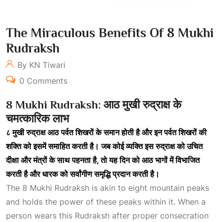
The Miraculous Benefits Of 8 Mukhi
Rudraksh
By KN Tiwari
0 Comments
8 Mukhi Rudraksh:
आठ
मुखी
रुद्राक्ष
के
चमत्कारिक
लाभ
८
मुखी
रुद्राक्ष
आठ
पर्वत
शिखरों
के
समान
होती
है
और
इन
पर्वत
शिखरों
की
शक्ति
को
इसमें
समाहित
करती
है।
जब
कोई
व्यक्ति
इस
रुद्राक्ष
को
उचित
दीक्षा
और
मंत्रों
के
साथ
पहनता
है,
तो
यह
दिन
को
आठ
भागों
में
विभाजित
करती
है
और
धारक
को
सर्वांगीण
समृद्धि
प्रदान
करती
है।
The 8 Mukhi Rudraksh is akin to eight mountain peaks
and holds the power of these peaks within it. When a
person wears this Rudraksh after proper consecration