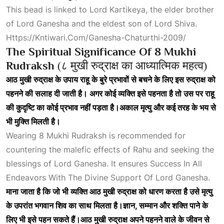
This bead is linked to Lord Kartikeya, the elder brother
of Lord
Ganesha
and the eldest son of Lord Shiva.
Https://kntiwari.com/ganesha-Chaturthi-2009/
The Spiritual Significance Of 8 Mukhi
Rudraksh
(८ मुखी रुद्राक्ष का आध्यात्मिक महत्व)
आठ
मुखी
रुद्राक्ष
के
उपाय
राहू
के
बुरे
प्रभावों
से
बचने
के
लिए
इस
रुद्राक्ष
को
पहनने
की
सलाह
दी
जाती
है।
अगर
कोई
व्यक्ति
इसे
पहनता
है
तो
उस
पर
राहू
की
कुदृष्टि
का
कोई
प्रभाव
नहीं
पड़ता
है।अकाल
मृत्यु
और
कई
तरह
के
भय
से
भी
मुक्ति
मिलती
है।
Wearing 8 Mukhi Rudraksh is recommended for
countering the malefic effects of Rahu and seeking the
blessings of Lord Ganesha. It ensures
Success In All
Endeavors With The Divine Support Of Lord
Ganesha.
माना
जाता
है
कि
जो
भी
व्यक्ति
आठ
मुखी
रुद्राक्ष
को
धारण
करता
है
उसे
मृत्यु
के
उपरांत
भगवान
शिव
का
साथ
मिलता
है।ज्ञान,
सम्मान
और
शक्ति
पाने
के
लिए
भी
इसे
पहन
सकते
हैं।आठ
मुखी
रुद्राक्ष
अपने
पहनने
वाले
के
जीवन
से