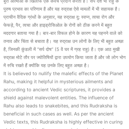
बुरी आत्माओं के खिलाफ एक कवच प्रदान करता है। सर्प दंश भी राहु के
पुरुष प्रभाव का परिणाम है और यह रुद्राक्ष ऐसे मामलों में भी सहायक है।
प्राचीन वैदिक ग्रंथों के अनुसार, यह रुद्राक्ष दु: स्वप्न, त्वचा रोग और
फेफड़े, पैर, त्वचा और हाइड्रोसिओल के रोगों को ठीक करने में बहुत
मददगार बताया गया है। बार-बार विफल होने के कारण यह पहनने वाले को
तनाव और चिंता से बचाता है। यह रुद्राक्ष उन लोगों के लिए भी बहुत अच्छा
है, जिनकी कुंडली में “सर्प दोष” (5 वें घर में ग्रह राहु) है। एक आठ मुखी
रुद्राक्ष मोटे तौर पर ज्योतिषियों द्वारा उपयोग किया जाता है और जो लोग भोग
में रुचि रखते हैं क्योंकि यह उनके लिए बहुत अच्छा है।
It is believed to nullify the malefic effects of the
Planet
Rahu, making it helpful in mysterious ailments and
according to ancient Vedic scriptures, it provides a
shield against malevolent entities. The influence of
Rahu also leads to snakebites, and this Rudraksha is
beneficial in such cases as well. As per the ancient
Vedic texts, this Rudraksha is highly effective in curing