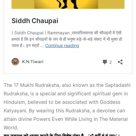
The 17
Mukhi Rudraksha
, also known as the Saptadashi
Rudraksha, is a special and significant spiritual gem in
Hinduism, believed to be associated with Goddess
Katyayani. By wearing this Rudraksha, a devotee can
attain divine
Powers Even While Living In The Material
World
.
इस
रुद्राक्ष
को
धारण
करने
के
लिए
विशेष
मंत्र
है – ‘
ॐ
ह्रीं
हूं
हूं
नमः’
।