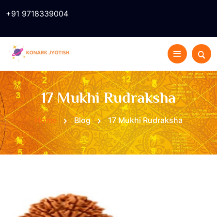
+91 9718339004
17 Mukhi Rudraksha
Home
Blog
17 Mukhi Rudraksha