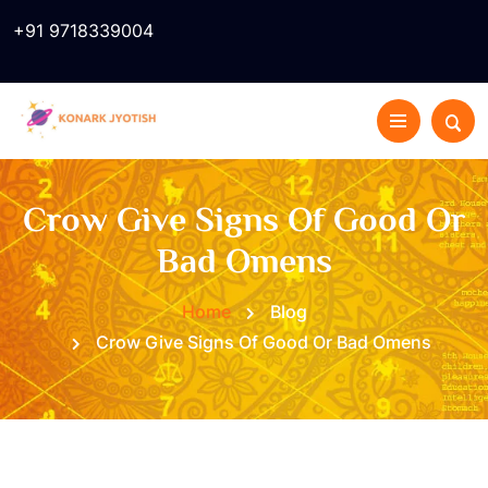
+91 9718339004
Crow Give Signs Of Good Or
Bad Omens
Home
Blog
Crow Give Signs Of Good Or Bad Omens