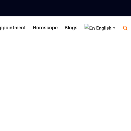
ppointment
Horoscope
Blogs
English
▼
i List