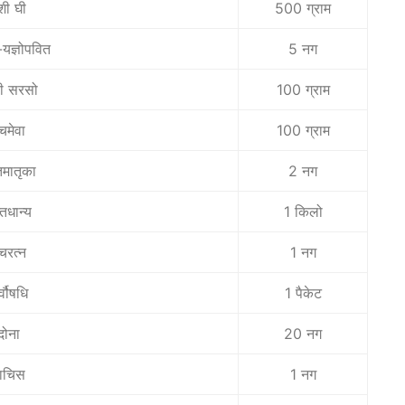
ेशी घी
500 ग्राम
यज्ञोपवित
5 नग
ी सरसो
100 ग्राम
ंचमेवा
100 ग्राम
तमातृका
2 नग
्तधान्य
1 किलो
ंचरत्न
1 नग
्वौषधि
1 पैकेट
दोना
20 नग
ाचिस
1 नग