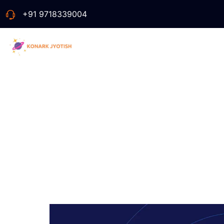
+91 9718339004
Gandm