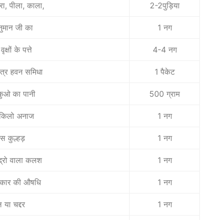
रा, पीला, काला,
2-2पुड़िया
नुमान जी का
1 नग
क्षों के पत्ते
4-4 नग
षत्र हवन समिधा
1 पैकेट
कुओ का पानी
500 ग्राम
 किलो अनाज
1 नग
ईस कुल्हड़
1 नग
द्रो वाला कलश
1 नग
्रकार की औषधि
1 नग
 या चद्दर
1 नग