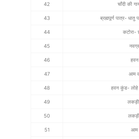
42
चाँदी की ग
43
ब्रह्मपूर्ण पात्र- धात
44
कटोरा- छ
45
नवग्
46
हवन 
47
आम क
48
हवन कुंड- लोहे
49
लकड़ी
50
लकड़ी
51
आम क