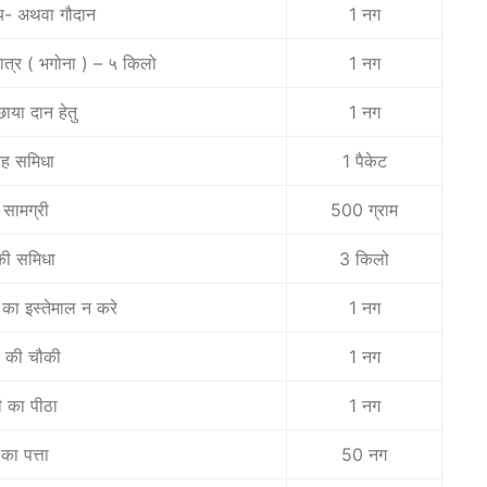
ाय- अथवा गौदान
1 नग
ु पात्र ( भगोना ) – ५ किलो
1 नग
ाया दान हेतु
1 नग
रह समिधा
1 पैकेट
सामग्री
500 ग्राम
ी समिधा
3 किलो
 का इस्तेमाल न करे
1 नग
 की चौकी
1 नग
 का पीठा
1 नग
ा पत्ता
50 नग