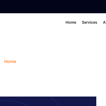
Home
Services
A
ool Poojan Samgr
Home
Blog
Gandmool Poojan Samgri List