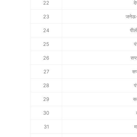
22
द
23
जनेऊ-
24
पील
25
प
26
सप्
27
सप
28
प
29
सर
30
31
म