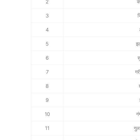
2
क
3
स
4
5
इ
6
स
7
गर
8
9
10
ग
11
गु