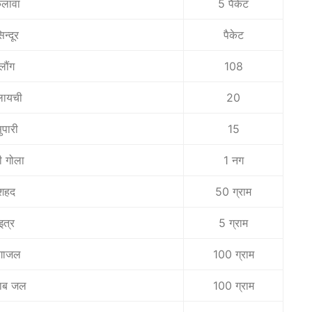
लावा
5 पैकेट
िन्दूर
पैकेट
लौंग
108
लायची
20
ुपारी
15
ी गोला
1 नग
शहद
50 ग्राम
इत्र
5 ग्राम
ंगाजल
100 ग्राम
लाब जल
100 ग्राम