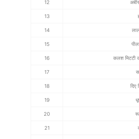
12
अबीर
13
14
ला
15
पील
16
कलश मिटटी क
17
स
18
दिए 
19
धू
20
रू
21