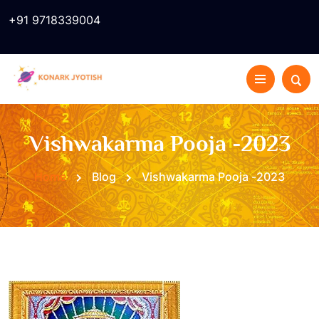
+91 9718339004
Vishwakarma Pooja -2023
Home
Blog
Vishwakarma Pooja -2023