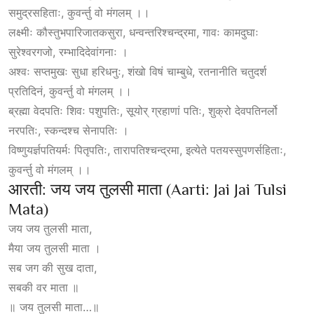
समुद्रसहिताः, कुवर्न्तु वो मंगलम् ।।
लक्ष्मीः कौस्तुभपारिजातकसुरा, धन्वन्तरिश्चन्द्रमा, गावः कामदुघाः
सुरेश्वरगजो, रम्भादिदेवांगनाः ।
अश्वः सप्तमुखः सुधा हरिधनुः, शंखो विषं चाम्बुधे, रतनानीति चतुदर्श
प्रतिदिनं, कुवर्न्तु वो मंगलम् ।।
ब्रह्मा वेदपतिः शिवः पशुपतिः, सूयोर् ग्रहाणां पतिः, शुक्रो देवपतिनर्लो
नरपतिः, स्कन्दश्च सेनापतिः ।
विष्णुयर्ज्ञपतियर्मः पितृपतिः, तारापतिश्चन्द्रमा, इत्येते पतयस्सुपणर्सहिताः,
कुवर्न्तु वो मंगलम् ।।
आरती: जय जय तुलसी माता (Aarti: Jai Jai Tulsi
Mata)
जय जय तुलसी माता,
मैया जय तुलसी माता ।
सब जग की सुख दाता,
सबकी वर माता ॥
॥ जय तुलसी माता…॥