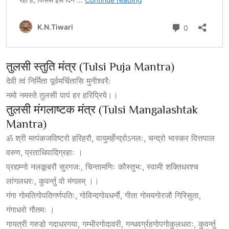
तुलसी स्तुति मंत्र (Tulsi Puja Mantra)
देवी त्वं निर्मिता पूर्वमर्चितासि मुनीश्वरैः
नमो नमस्ते तुलसी पापं हर हरिप्रिये।।
तुलसी मंगलाष्टक मंत्र (Tulsi Mangalashtak
Mantra)
ॐ श्री मत्पंकजविष्टरो हरिहरौ, वायुमर्हेन्द्रोऽनलः, चन्द्रो भास्कर वित्तपाल
वरुण, प्रताधिपादिग्रहाः ।
प्रद्यम्नो नलकूबरौ सुरगजः, चिन्तामणिः कौस्तुभः, स्वामी शक्तिधरश्च
लांगलधरः, कुवर्न्तु वो मंगलम् ।।
गंगा गोमतिगोपतिगर्णपतिः, गोविन्दगोवधर्नौ, गीता गोमयगोरजौ गिरिसुता,
गंगाधरो गौतमः ।
गायत्री गरुडो गदाधरगया, गम्भीरगोदावरी, गन्धवर्ग्रहगोपगोकुलधराः, कुवर्न्तु