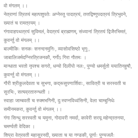
वो मंगलम् ।।
नेत्राणां त्रितयं महत्पशुपतेः अग्नेस्तु पादत्रयं, तत्तद्विष्णुपदत्रयं त्रिभुवने,
ख्यातं च रामत्रयम् ।
गंगावाहपथत्रयं सुविमलं, वेदत्रयं ब्राह्मणम्, संध्यानां त्रितयं द्विजैरभिमतं,
कुवर्न्तु वो मंगलम् ।।
बाल्मीकिः सनकः सनन्दनमुनिः, व्यासोवसिष्ठो भृगुः,
जाबालिजर्मदग्निरत्रिजनकौ, गर्गोऽ गिरा गौतमः ।
मान्धाता भरतो नृपश्च सगरो, धन्यो दिलीपो नलः, पुण्यो धमर्सुतो ययातिनहुषौ,
कुवर्न्तु वो मंगलम् ।।
गौरी श्रीकुलदेवता च सुभगा, कद्रूसुपणार्शिवाः, सावित्री च सरस्वती च
सुरभिः, सत्यव्रतारुन्धती ।
स्वाहा जाम्बवती च रुक्मभगिनी, दुःस्वप्नविध्वंसिनी, वेला चाम्बुनिधेः
समीनमकरा, कुवर्न्तु वो मंगलम् ।।
गंगा सिन्धु सरस्वती च यमुना, गोदावरी नमर्दा, कावेरी सरयू महेन्द्रतनया,
चमर्ण्वती वेदिका ।
शिप्रा वेत्रवती महासुरनदी, ख्याता च या गण्डकी, पूर्णाः पुण्यजलैः