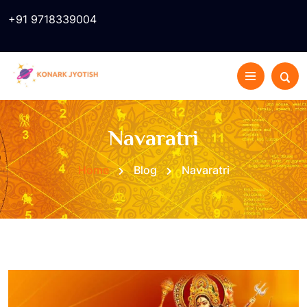
+91 9718339004
Navaratri
Home
Blog
Navaratri