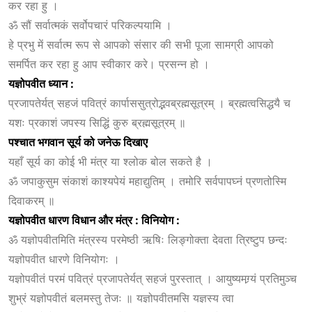
कर रहा हु ।
ॐ सौं सर्वात्मकं सर्वोपचारं परिकल्पयामि ।
हे प्रभु में सर्वात्म रूप से आपको संसार की सभी पूजा सामग्री आपको
समर्पित कर रहा हु आप स्वीकार करे। प्रसन्न हो ।
यज्ञोपवीत
ध्यान :
प्रजापतेर्यत् सहजं पवित्रं कार्पाससुत्रोद्भवब्रह्मसूत्रम् । ब्रह्मत्वसिद्धयै च
यशः प्रकाशं जपस्य सिद्धिं कुरु ब्रह्मसूत्रम् ॥
पश्चात
भगवान
सूर्य
को
जनेऊ
दिखाए
यहाँ सूर्य का कोई भी मंत्र या श्लोक बोल सकते है ।
ॐ जपाकुसुम संकाशं काश्यपेयं महाद्युतिम् । तमोरि सर्वपापघ्नं प्रणतोस्मि
दिवाकरम् ॥
यज्ञोपवीत
धारण
विधान
और
मंत्र :
विनियोग :
ॐ यज्ञोपवीतमिति मंत्रस्य परमेष्ठी ऋषिः लिङ्गोक्ता देवता त्रिष्टुप छन्दः
यज्ञोपवीत धारणे विनियोगः ।
यज्ञोपवीतं परमं पवित्रं प्रजापतेर्यत् सहजं पुरस्तात् । आयुष्यमग्र्यं प्रतिमुञ्च
शुभ्रं यज्ञोपवीतं बलमस्तु तेजः ॥ यज्ञोपवीतमसि यज्ञस्य त्वा