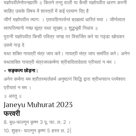
यज्ञोपवीतेनोपनह्यामि ॥ कितने तन्तु वाली या कैसी यज्ञोपवीत धारण करनी
चाहिए उसके विषय में शास्त्रों में कई प्रमाण दिए है
जीर्ण यज्ञोपवीत त्यागः । एतावद्दिनपर्यन्तं ब्रह्मत्वं धारितं मया । जीर्णत्वात
त्वत्परित्यागो गच्छ सूत्र यथा सुखम् ॥ शुद्धभूमौ निधाय ॥
पुरानी यज्ञोपवीत किसी पवित्र जगह पर विसर्जित करे या गड्डा खोदकर
उसमे गाड़ दे
यथा शक्ति गायत्री मंत्र जाप करे। गायत्री मंत्र जाप समर्पित करे। अनेन
यथाशक्ति गायत्री मंत्रजपकर्मणा श्रीसवितादेवता प्रीयतां न मम ।
•
सङ्कल्प
छोड़ना :
अनेन कर्मणा मम श्रौतस्मार्तकर्म अनुष्ठानं सिद्धि द्वारा श्रीभगवान परमेश्वरः
प्रीयतां न मम ।
॥ अस्तु ॥
Janeyu Muhurat 2023
फरवरी
8. बुध-फाल्गुन कृष्ण 3 पू. फा. ल. 2 ।
10. शुक्र- फाल्गुन कृष्ण 5 हस्त ल. 2|