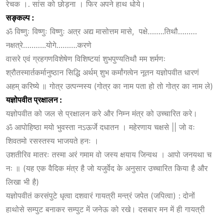
रेचक ।. सांस को छोड़ना । फिर अपने हाथ धोये।
सङ्कल्प :
ॐ विष्णुः विष्णुः विष्णुः अत्र अद्य मासोत्तम मासे, पक्षे……..तिथौ………
नक्षत्रे………..योगे……….करणे
वासरे एवं ग्रहगणविशेषेण विशिष्टयां शुभपुण्यतिथौ मम शर्मणः
श्रौतस्मार्तकर्मानुष्ठान सिद्धि अर्थम् शुभ कर्मांगत्वेन नूतन यज्ञोपवीत धारणं
अहम् करिष्ये ॥ गोत्र उत्पन्नस्य (गोत्र का नाम पता हो तो गोत्र का नाम ले)
यज्ञोपवीत
प्रक्षालन :
यज्ञोपवीत को जल से प्रक्षालन करे और निम्न मंत्र को उच्चारित करे।
ॐ आपोहिष्ठा मयो भुवस्ता नऽऊर्जे दधातन । महेरणाय चक्षसे || जो वः
शिवतमो रसस्तस्य भाजयते हनः ।
उशतीरिव मातरः तस्मा अरं गमाम वो जस्य क्षयाय जिन्वथ । आपो जनयथा च
नः ॥ (यह एक वैदिक मंत्र है जो यजुर्वेद के अनुसार उच्चारित किया है और
लिखा भी है)
यज्ञोपवीतं करसंपुटे धृत्वा दशवारं गायत्री मन्त्रं जपेत (जपित्वा) : दोनों
हाथोसे सम्पुट बनाकर सम्पुट में जनेऊ को रखे। दसबार मन में ही गायत्री