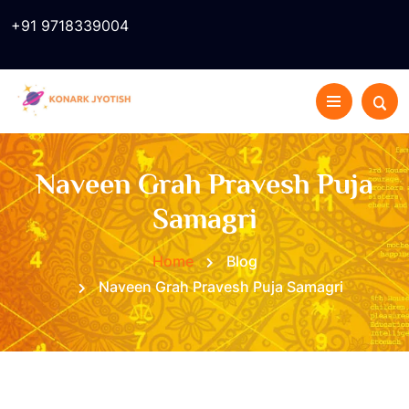
+91 9718339004
Naveen Grah Pravesh Puja
Samagri
Home
Blog
Naveen Grah Pravesh Puja Samagri