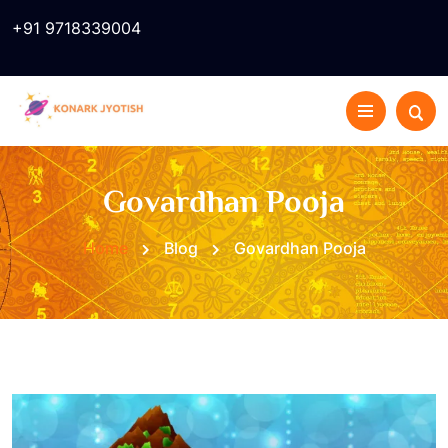
+91 9718339004
Govardhan Pooja
Home
Blog
Govardhan Pooja