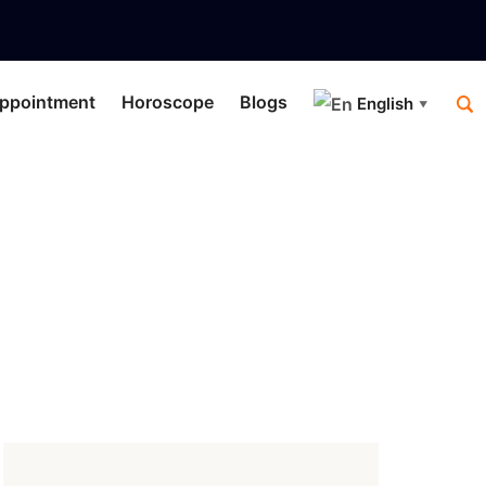
ppointment
Horoscope
Blogs
English
▼
Horoscope
pe