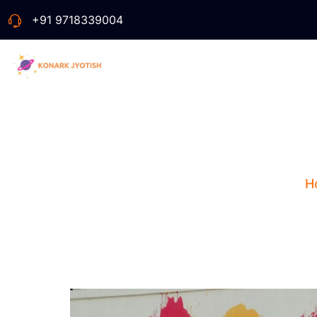
+91 9718339004
Colors S
H