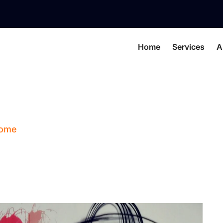
Home
Services
A
election Through 
ome
Blog
Colors Selection Through Horosco