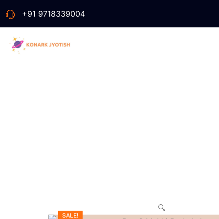
+91 9718339004
Bu
🔍
SALE!