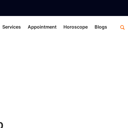
Services
Appointment
Horoscope
Blogs
sha
C
0