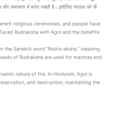
.
ुलन और समरसता में बनाए रखती है। इसीलिए रुद्राक्ष को भी
fferent religious ceremonies, and people have
e-Faced Rudraksha with Agni and the benefits
rom the Sanskrit word “Rudra-aksha,” meaning
e beads of Rudraksha are used for mantras and
namic nature of fire. In Hinduism, Agni is
reservation, and destruction, maintaining the