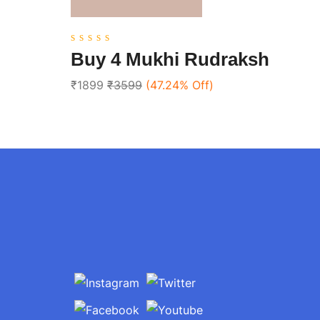
0
Buy 4 Mukhi Rudraksh
out
of
₹1899
₹3599
(47.24% Off)
5