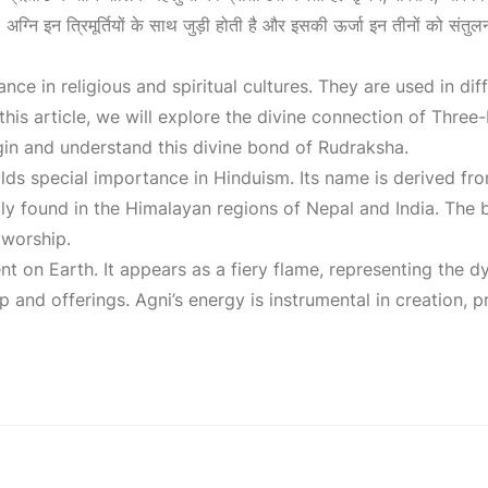
0
 अग्नि इन त्रिमूर्तियों के साथ जुड़ी होती है और इसकी ऊर्जा इन तीनों को संत
0
nce in religious and spiritual cultures. They are used in di
his article, we will explore the divine connection of Thre
.
egin and understand this divine bond of Rudraksha.
lds special importance in Hinduism. Its name is derived f
ntly found in the Himalayan regions of Nepal and India. Th
 worship.
t on Earth. It appears as a fiery flame, representing the dy
and offerings. Agni’s energy is instrumental in creation, p