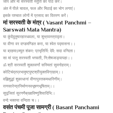
जाप और मां सरस्वती स्तुति का पाठ करें।
अंत में पीले चावल, फल और मिठाई का भोग लगाएं।
इसके पश्चात लोगों में प्रसाद का वितरण करें।
मां
सरस्वती
के
मंत्र ( Vasant Panchmi –
Sarswati Mata Mantra)
या कुंदेंदुतुषारहारधवला, या शुभ्रवस्त्रावृता।
या वीणा वर दण्डमण्डित करा, या श्वेत पद्मासना।।
या ब्रहमाऽच्युत शंकर: प्रभृतिर्भि: देवै: सदा वन्दिता।
सा मां पातु सरस्वती भगवती, नि:शेषजाड्यापहा।।
ॐ श्री सरस्वती शुक्लवर्णां सस्मितां सुमनोहराम्।
कोटिचंद्रप्रभामुष्टपुष्टश्रीयुक्तविग्रहाम्।।
वह्निशुद्धां शुकाधानां वीणापुस्तकमधारिणीम्।
रत्नसारेन्द्रनिर्माणनवभूषणभूषिताम्।।
सुपूजितां सुरगणैब्रह्मविष्णुशिवादिभि:।
वन्दे भक्तया वन्दिता च।।
वसंत
पंचमी
पूजा
सामग्री ( Basant Panchami