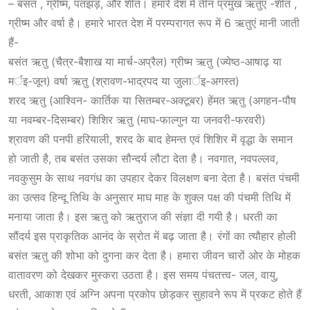
– बसंत , ग्रीष्म, पतझड़, और शीत। हमारे देश में तीन प्रमुख ऋतुएं -शीत ,
ग्रीष्म और वर्षा है। हमारे भारत देश में परम्परागत रूप में 6 ऋतुएं मानी जाती
हैं-
बसंत ऋतु (चैत्र-बैशाख या मार्च-अप्रैल) ग्रीष्म ऋतु (ज्येष्ठ-आषाढ़ या
मर्इ-जून) वर्षा ऋतु (श्रावण-भाद्रपद या जुलार्इ-अगस्त)
शरद ऋतु (आश्विन- कार्तिक या सितम्बर-अक्टूबर) हेंमत ऋतु (अगहन-पौष
या नवम्बर-दिसम्बर) शिशिर ऋतु (माघ-फाल्गुन या जनवरी-फरवरी)
श्रावण की पनपी हरियाली, शरद के बाद हेमन्त एवं शिशिर में वृद्धा के समान
हो जाती है, तब बसंत
उसका
सौन्दर्य लौटा देता है। नवगात, नवपल्लव,
नवकुसुम के साथ नवगंध का उपहार देकर विलक्षण बना देता है। बसंत पंचमी
का उत्सव हिन्दू तिथि के अनुसार माघ माह के शुक्ल पक्ष की पंचमी तिथि में
मनाया जाता है। इस ऋतु को ऋतुराज की संज्ञा दी गयी है। धरती का
सौंदर्य इस प्राकृतिक आनंद के स्रोत में बढ़ जाता है। रंगों का त्यौहार होली
बसंत ऋतु की शोभा को दुगना कर देता है। हमारा जीवन चारों ओर के मोहक
वातावरण को देखकर मुस्करा उठता है। इस समय पंचतत्त्व- जल, वायु,
धरती, आकाश एवं अग्नि अपना प्रकोप छोड़कर सुहावने रूप में प्रकट होते हैं