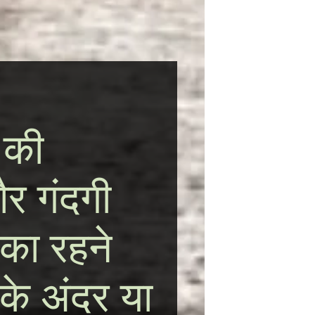
 की
र गंदगी
नका रहने
के अंदर या